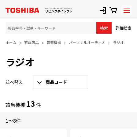
詳細検索
検索
ホーム
家電商品
音響機器
パーソナルオーディオ
ラジオ
ラジオ
並べ替え
商品コード
13
該当機種
件
1～8件