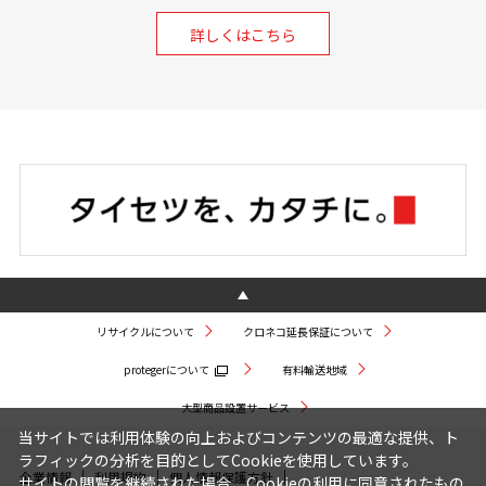
詳しくはこちら
リサイクルについて
クロネコ延長保証について
protegerについて
有料輸送地域
大型商品設置サービス
当サイトでは利用体験の向上およびコンテンツの最適な提供、ト
ラフィックの分析を目的としてCookieを使用しています。
企業情報
利用規約
個人情報保護方針
サイトの閲覧を継続された場合、Cookieの利用に同意されたもの