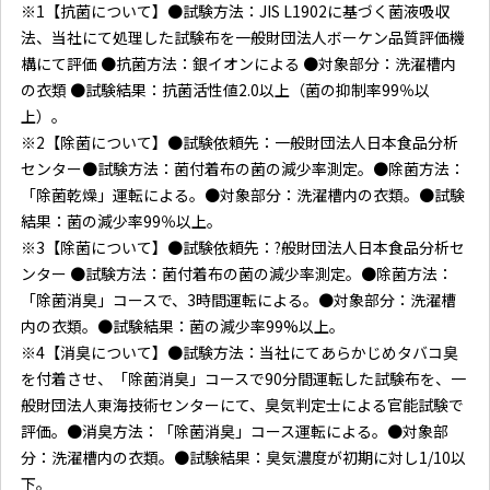
※1【抗菌について】●試験方法：JIS L1902に基づく菌液吸収
法、当社にて処理した試験布を一般財団法人ボーケン品質評価機
構にて評価 ●抗菌方法：銀イオンによる ●対象部分：洗濯槽内
の衣類 ●試験結果：抗菌活性値2.0以上（菌の抑制率99％以
上）。
※2【除菌について】●試験依頼先：一般財団法人日本食品分析
センター●試験方法：菌付着布の菌の減少率測定。●除菌方法：
「除菌乾燥」運転による。●対象部分：洗濯槽内の衣類。●試験
結果：菌の減少率99％以上。
※3【除菌について】●試験依頼先：?般財団法人日本食品分析セ
ンター ●試験方法：菌付着布の菌の減少率測定。●除菌方法：
「除菌消臭」コースで、3時間運転による。●対象部分：洗濯槽
内の衣類。●試験結果：菌の減少率99%以上。
※4【消臭について】●試験方法：当社にてあらかじめタバコ臭
を付着させ、「除菌消臭」コースで90分間運転した試験布を、一
般財団法人東海技術センターにて、臭気判定士による官能試験で
評価。●消臭方法：「除菌消臭」コース運転による。●対象部
分：洗濯槽内の衣類。●試験結果：臭気濃度が初期に対し1/10以
下。