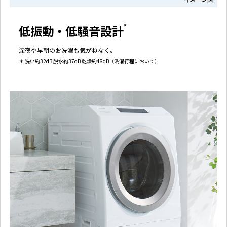
低振動・低騒音設計
*
深夜や早朝のお洗濯も気がねなく。
＊ 洗い約32dB 脱水約37dB 乾燥約48dB（洗濯行程において）