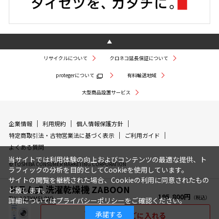
リサイクルについて
クロネコ延長保証について
protegerについて
有料輸送地域
大型商品設置サービス
企業情報
利用規約
個人情報保護方針
特定商取引法・古物営業法に基づく表示
ご利用ガイド
よくある質問
当サイトでは利用体験の向上およびコンテンツの最適な提供、ト
© TOSHIBA CONSUMER MARKETING CORPORATION
ラフィックの分析を目的としてCookieを使用しています。
サイトの閲覧を継続された場合、Cookieの利用に同意されたもの
ドラム式 洗濯乾燥機 ZABOON
と致します。
195,800円
TW-127XM5L(W)
詳細については
プライバシーポリシー
をご確認ください。
承諾する
買い物かごに入れる