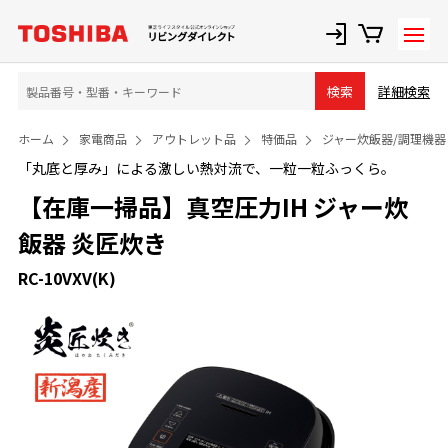
詳細検索
検索
ホーム
家電商品
アウトレット品
特価品
ジャー炊飯器/調理機器
「丸底と厚み」による激しい熱対流で、一粒一粒ふっくら。
【在庫一掃品】真空圧力IH ジャー炊
飯器 炎匠炊き
RC-10VXV(K)