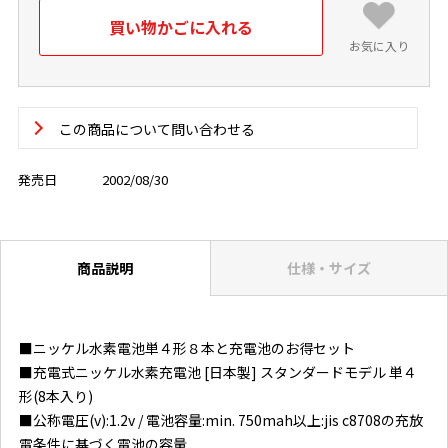
お気に入り
この商品について問い合わせる
発売日
2002/08/30
商品説明
仕様・サイズ
■ニッケル水素電池単４形８本と充電池のお得セット
■充電式ニッケル水素充電池 [日本製] スタンダードモデル 単４
形(8本入り)
■公称電圧(v):1.2v / 電池容量:min. 750mah以上:jis c8708の充放
電条件に基づく電池の容量