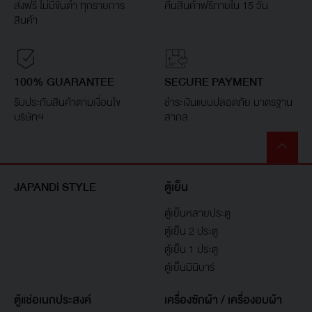
ส่งฟรี ไม่มีขั้นต่ำ ทุกรายการ
คืนสินค้าฟรีภายใน 15 วัน
สินค้า
100% GUARANTEE
SECURE PAYMENT
รับประกันสินค้าตามเงื่อนไข
ชำระเงินแบบปลอดภัย มาตรฐาน
บริษัทฯ
สากล
JAPANDi STYLE
ตู้เย็น
ตู้เย็นหลายประตู
ตู้เย็น 2 ประตู
ตู้เย็น 1 ประตู
ตู้เย็นมินิบาร์
ตู้แช่อเนกประสงค์
เครื่องซักผ้า / เครื่องอบผ้า