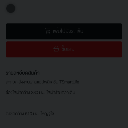
เพิ่มไปยังรถเข็น
ซื้อเลย
รายละเอียดสินค้า
สะดวก สั่งงานผ่านแอปพลิเคชัน TSmartLife
ช่องใส่ผ้ากว้าง 330 มม. ใส่ผ้าง่ายกว่าเดิม
ถังซักกว้าง 510 มม. ใหญ่จุใจ