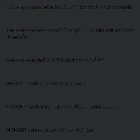
Ultra Fine Bubble พลังฟองระดับนาโน ช่วยขจัดสิ่งสกปรกขนาดเล็ก
THE GREATWAVES 2.0 พลังน้ำ 5 รูปแบบ ประหยัดไฟ ประหยัดเวลา
ประหยัดน้ำ
GREATSTEAM ยับยั้งแบคทีเรีย ผ้าสะอาดอย่างล้ำลึก
AROMA+ หอมพิเศษมากกว่า ยาวนานกว่า
HYGIENE CARE ทำความสะอาดถัง ป้องกันแบคทีเรียขอบยาง
AI SMART ควบคุมอัจฉริยะ ประหยัดและปกป้อง