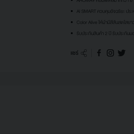
AROMA+ หอมพิเศษมากกว่า ยา
AI SMART ควบคุมอัจฉริยะ ประ
Color Alive ให้ผ้ามีสีสันสดใสย
รับประกันสินค้า 2 ปี รับประกันม
แชร์