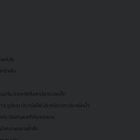
artLife
ยกว่าเดิม
ับนาโน ช่วยขจัดสิ่งสกปรกขนาดเล็ก
5 รูปแบบ ประหยัดไฟ ประหยัดเวลา ประหยัดน้ำ
ง ป้องกันแบคทีเรียขอบยาง
ผ้าสะอาดอย่างล้ำลึก