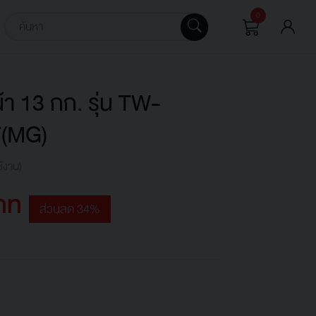
0
น้า 13 กก. รุ่น TW-
(MG)
ช้งาน)
าท
ส่วนลด 34%