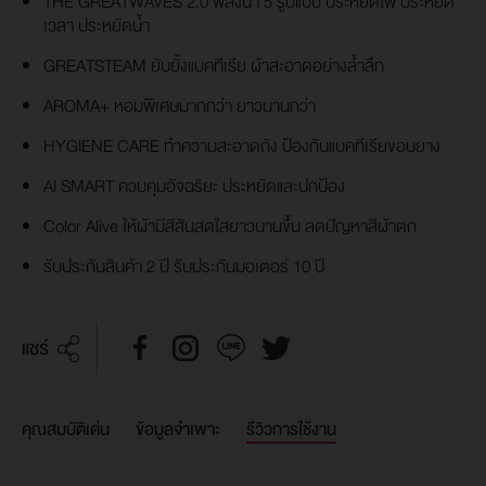
THE GREATWAVES 2.0 พลังน้ำ 5 รูปแบบ ประหยัดไฟ ประหยัด
เวลา ประหยัดน้ำ
GREATSTEAM ยับยั้งแบคทีเรีย ผ้าสะอาดอย่างล้ำลึก
AROMA+ หอมพิเศษมากกว่า ยาวนานกว่า
HYGIENE CARE ทำความสะอาดถัง ป้องกันแบคทีเรียขอบยาง
AI SMART ควบคุมอัจฉริยะ ประหยัดและปกป้อง
Color Alive ให้ผ้ามีสีสันสดใสยาวนานขึ้น ลดปัญหาสีผ้าตก
รับประกันสินค้า 2 ปี รับประกันมอเตอร์ 10 ปี
แชร์
คุณสมบัติเด่น
ข้อมูลจำเพาะ
รีวิวการใช้งาน