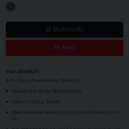
เพิ่มไปยังรถเข็น
ซื้อเลย
รายละเอียดสินค้า
สะดวก สั่งงานผ่านแอปพลิเคชัน TSmartLife
ช่องใส่ผ้ากว้าง 330 มม. ใส่ผ้าง่ายกว่าเดิม
ถังซักกว้าง 510 มม. ใหญ่จุใจ
Ultra Fine Bubble พลังฟองระดับนาโน ช่วยขจัดสิ่งสกปรกขนาด
เล็ก