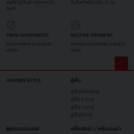
ส่งฟรี ไม่มีขั้นต่ำ ทุกรายการ
คืนสินค้าฟรีภายใน 15 วัน
สินค้า
100% GUARANTEE
SECURE PAYMENT
รับประกันสินค้าตามเงื่อนไข
ชำระเงินแบบปลอดภัย มาตรฐาน
บริษัทฯ
สากล
JAPANDi STYLE
ตู้เย็น
ตู้เย็นหลายประตู
ตู้เย็น 2 ประตู
ตู้เย็น 1 ประตู
ตู้เย็นมินิบาร์
ตู้แช่อเนกประสงค์
เครื่องซักผ้า / เครื่องอบผ้า