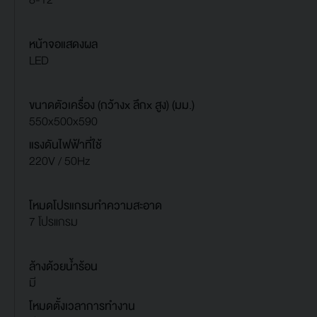
หน้าจอแสดงผล
LED
ขนาดตัวเครื่อง (กว้างx ลึกx สูง) (มม.)
550x500x590
แรงดันไฟฟ้าที่ใช้
220V / 50Hz
โหมดโปรแกรมทำความสะอาด
7 โปรแกรม
ล้างด้วยน้ำร้อน
มี
โหมดตั้งเวลาการทำงาน