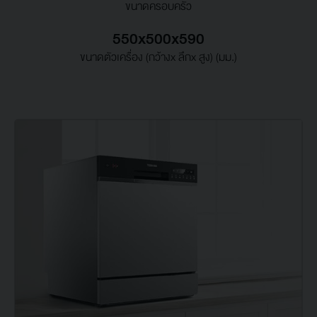
ขนาดครอบครัว
550x500x590
ขนาดตัวเครื่อง (กว้างx ลึกx สูง) (มม.)