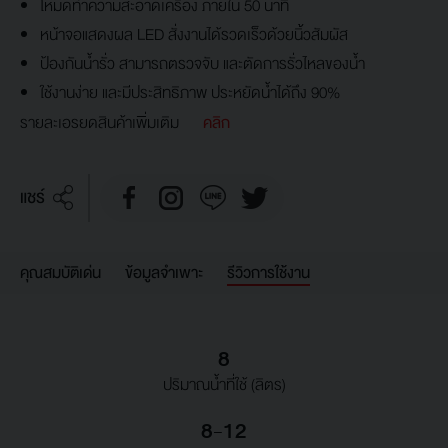
โหมดทำความสะอาดเครื่อง ภายใน 50 นาที
หน้าจอแสดงผล LED สั่งงานได้รวดเร็วด้วยนิ้วสัมผัส
ป้องกันน้ำรั่ว สามารถตรวจจับ และตัดการรั่วไหลของน้ำ
ใช้งานง่าย และมีประสิทธิภาพ ประหยัดน้ำได้ถึง 90%
รายละเอรยดสินค้าเพิ่มเติม
คลิก
แชร์
คุณสมบัติเด่น
ข้อมูลจำเพาะ
รีวิวการใช้งาน
8
ปริมาณน้ำที่ใช้ (ลิตร)
8-12