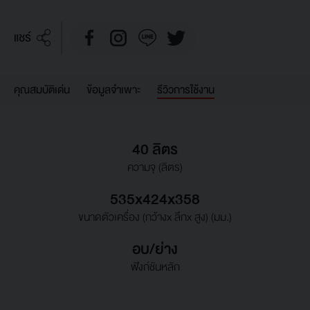
แชร์
คุณสมบัติเด่น
ข้อมูลจำเพาะ
รีวิวการใช้งาน
40 ลิตร
ความจุ (ลิตร)
535x424x358
ขนาดตัวเครื่อง (กว้างx ลึกx สูง) (มม.)
อบ/ย่าง
ฟังก์ชันหลัก