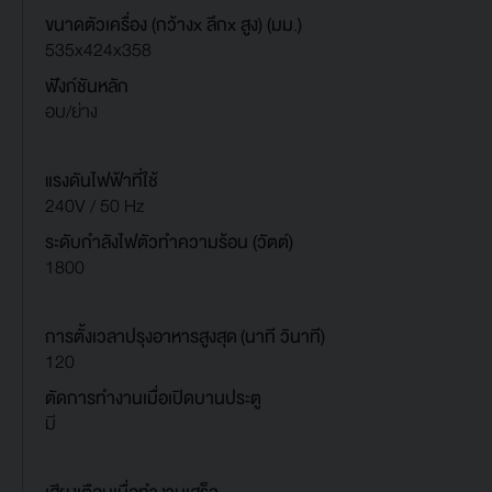
ขนาดตัวเครื่อง (กว้างx ลึกx สูง) (มม.)
535x424x358
ฟังก์ชันหลัก
อบ/ย่าง
แรงดันไฟฟ้าที่ใช้
240V / 50 Hz
ระดับกำลังไฟตัวทำความร้อน (วัตต์)
1800
การตั้งเวลาปรุงอาหารสูงสุด (นาที วินาที)
120
ตัดการทำงานเมื่อเปิดบานประตู
มี