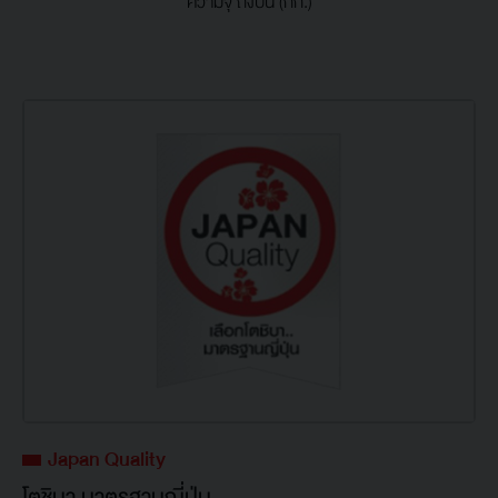
ความจุ ถังปั่น (กก.)
Japan Quality
โตชิบา มาตรฐานญี่ปุ่น