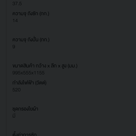
37.5
ความจุ ถังซัก (กก.)
14
ความจุ ถังปั่น (กก.)
9
ขนาดสินค้า กว้าง x ลึก x สูง (มม.)
995x555x1155
กำลังไฟฟ้า (วัตต์)
520
ชุดกรองใยผ้า
มี
ตั้งค่าการซัก