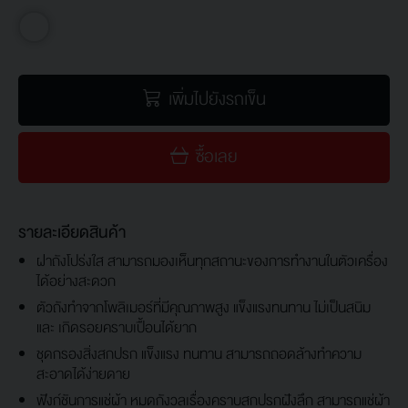
เพิ่มไปยังรถเข็น
ซื้อเลย
รายละเอียดสินค้า
ฝาถังโปร่งใส สามารถมองเห็นทุกสถานะของการทำงานในตัวเครื่อง
ได้อย่างสะดวก
ตัวถังทำจากโพลิเมอร์ที่มีคุณภาพสูง แข็งแรงทนทาน ไม่เป็นสนิม
และ เกิดรอยคราบเปื้อนได้ยาก
ชุดกรองสิ่งสกปรก แข็งแรง ทนทาน สามารถถอดล้างทำความ
สะอาดได้ง่ายดาย
ฟังก์ชันการแช่ผ้า หมดกังวลเรื่องคราบสกปรกฝังลึก สามารถแช่ผ้า