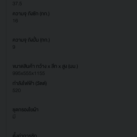
37.5
ความจุ ถังซัก (กก.)
16
ความจุ ถังปั่น (กก.)
9
ขนาดสินค้า กว้าง x ลึก x สูง (มม.)
995x555x1155
กำลังไฟฟ้า (วัตต์)
520
ชุดกรองใยผ้า
มี
ตั้งค่าการซัก