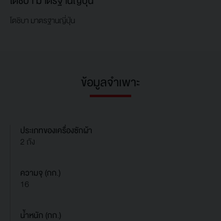
โตชิบา มาตรฐานญี่ปุ่น
โตชิบา มาตรฐานญี่ปุ่น
ข้อมูลจำเพาะ
ประเภทของเครื่องซักผ้า
2 ถัง
ความจุ (กก.)
16
น้ำหนัก (กก.)