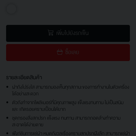
เพิ่มไปยังรถเข็น
ซื้อเลย
รายละเอียดสินค้า
ฝาถังโปร่งใส สามารถมองเห็นทุกสถานะของการทำงานในตัวเครื่อง
ได้อย่างสะดวก
ตัวถังทำจากโพลิเมอร์ที่มีคุณภาพสูง แข็งแรงทนทาน ไม่เป็นสนิม
และ เกิดรอยคราบเปื้อนได้ยาก
ชุดกรองสิ่งสกปรก แข็งแรง ทนทาน สามารถถอดล้างทำความ
สะอาดได้ง่ายดาย
ฟังก์ชันการแช่ผ้า หมดกังวลเรื่องคราบสกปรกฝังลึก สามารถแช่ผ้า