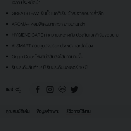
เวลา ประหยัดน้ำ
GREATSTEAM ยับยั้งแบคทีเรีย ผ้าสะอาดอย่างล้ำลึก
AROMA+ หอมพิเศษมากกว่า ยาวนานกว่า
HYGIENE CARE ทำความสะอาดถัง ป้องกันแบคทีเรียขอบยาง
AI SMART ควบคุมอัจฉริยะ ประหยัดและปกป้อง
Origin Color ให้ผ้ามีสีสันสดใสยาวนานขึ้น
รับประกันสินค้า 2 ปี รับประกันมอเตอร์ 10 ปี
แชร์
คุณสมบัติเด่น
ข้อมูลจำเพาะ
รีวิวการใช้งาน