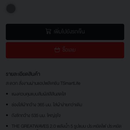
เพิ่มไปยังรถเข็น
ซื้อเลย
รายละเอียดสินค้า
สะดวก สั่งงานผ่านแอปพลิเคชัน TSmartLife
แผงควบคุมแบบสัมผัสสีสันสดใส
ช่องใส่ผ้ากว้าง 365 มม. ใส่ผ้าง่ายกว่าเดิม
ถังซักกว้าง 535 มม. ใหญ่จุใจ
THE GREATWAVES 2.0 พลังน้ำ 5 รูปแบบ ประหยัดไฟ ประหยัด