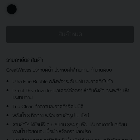
สินค้าหมด
รายละเอียดสินค้า
GreatWaves ประหยัดน้ำ ประหยัดไฟ ทนทาน ทำงานเงียบ
Ultra Fine Bubble พลังฟองระดับนาโน สะอาดถึงใยผ้า
Direct Drive Inverter มอเตอร์ต่อตรงเข้ากับถังซัก ทรงพลัง แข็ง
แรงทนทาน
Tub Clean ทำความสะอาดถังอัตโนมัติ
พลังน้ำ 3 ทิศทาง พร้อมจานซักรูปแบบใหม่
จานซักใหม่ดีไซน์พิเศษ (6 แกน 864 รู) เพิ่มปริมาณการไหลเวียน
ของน้ำ ช่วยถนอมเนื้อผ้า ขจัดคราบสกปรก