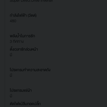
Super Direct Drive Inverter
กำลังไฟฟ้า (วัตต์)
480
พลังน้ำในการซัก
3 ทิศทาง
ตั้งเวลาซักล่วงหน้า
มี
โปรแกรมทำความสะอาดถัง
มี
โปรแกรมแช่ผ้า
มี
ตัดไฟแม้ลืมถอดปลั๊ก