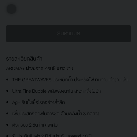
สินค้าหมด
รายละเอียดสินค้า
AROMA+ ผ้าสะอาด หอมชื่นยาวนาน
THE GREATWAVES ประหยัดน้ำ ประหยัดไฟ ทนทาน ทำงานเงียบ
Ultra Fine Bubble พลังฟองนาโน สะอาดถึงใยผ้า
Ag+ ยับยั้งเชื้อโรคอย่างล้ำลึก
เพิ่มประสิทธิภาพในการซัก ด้วยพลังน้ำ 3 ทิศทาง
ตัวกรอง 2 ชั้น ใหญ่พิเศษ
รับประกันสินค้า 2 ปี รับประกันมอเตอร์ 10 ปี