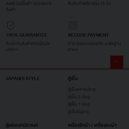
ส่งฟรี ไม่มีขั้นต่ำ ทุกรายการ
คืนสินค้าฟรีภายใน 15 วัน
สินค้า
100% GUARANTEE
SECURE PAYMENT
รับประกันสินค้าตามเงื่อนไข
ชำระเงินแบบปลอดภัย มาตรฐาน
บริษัทฯ
สากล
JAPANDi STYLE
ตู้เย็น
ตู้เย็นหลายประตู
ตู้เย็น 2 ประตู
ตู้เย็น 1 ประตู
ตู้เย็นมินิบาร์
ตู้แช่อเนกประสงค์
เครื่องซักผ้า / เครื่องอบผ้า