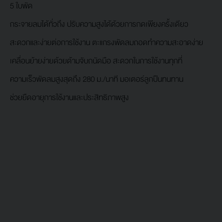
5 ใบพัด
กระจายลมได้ทั่วถึง ปรับความสูงได้ด้วยการกดเพียงครั้งเดียว
สะดวกและง่ายต่อการใช้งาน ตะแกรงพัดลมถอดทำความสะอาดง่าย
เคลื่อนย้ายง่ายด้วยด้ามจับถนัดมือ สะดวกในการใช้งานทุกที่
ความเร็วพัดลมสูงสุดถึง 280 ม./นาที มอเตอร์ลูกปืนทนทาน
ช่วยยืดอายุการใช้งานและประสิทธิภาพสูง