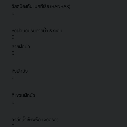
วัสดุป้องกันแบคทีเรีย (BANBAX)
มี
หัวฝักบัวปรับสายน้ำ 5 ระดับ
มี
สายฝักบัว
มี
หัวฝักบัว
มี
ที่แขวนฝักบัว
มี
วาล์วน้ำเข้าพร้อมตัวกรอง
มี