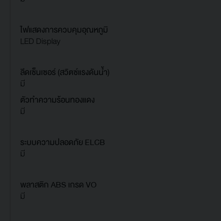
ไฟแสดงการควบคุมอุณหภูมิ
LED Display
ลีดเซ็นเซอร์ (สวิตซ์แรงดันน้ำ)
มี
ตัวทำความร้อนทองแดง
มี
ระบบความปลอดภัย ELCB
มี
พลาสติก ABS เกรด VO
มี