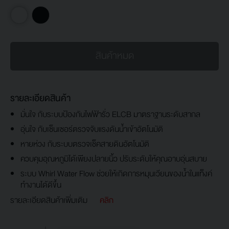
สินค้าหมด
รายละเอียดสินค้า
มั่นใจ กับระบบป้องกันไฟฟ้ารั่ว ELCB มาตราฐานระดับสากล
อุ่นใจ กับเซ็นเซอร์ตรวจจับแรงดันน้ำเข้าอัตโนมัติ
หายห่วง กับระบบตรวจเช็คสายดินอัตโนมัติ
ควบคุมอุณหภูมิได้เพียงปลายนิ้ว ปรับระดับให้คุณอาบอุ่นสบาย
ระบบ Whirl Water Flow ช่วยให้เกิดการหมุนเวียนของน้ำในแท็งค์
ทำงานได้ดีขึ้น
รายละเอียดสินค้าเพิ่มเติม
คลิก