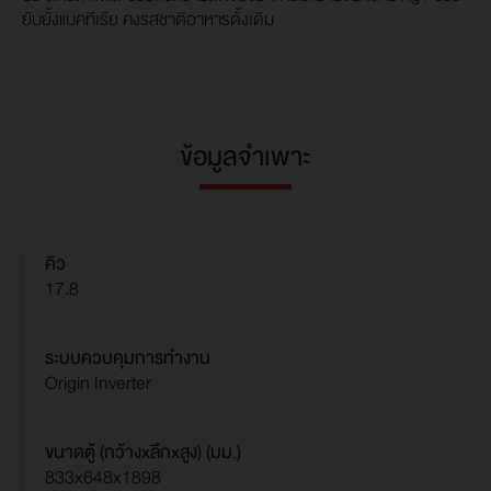
ยับยั้งแบคทีเรีย คงรสชาติอาหารดั้งเดิม
ข้อมูลจำเพาะ
คิว
17.8
ระบบควบคุมการทำงาน
Origin Inverter
ขนาดตู้ (กว้างxลึกxสูง) (มม.)
833x648x1898