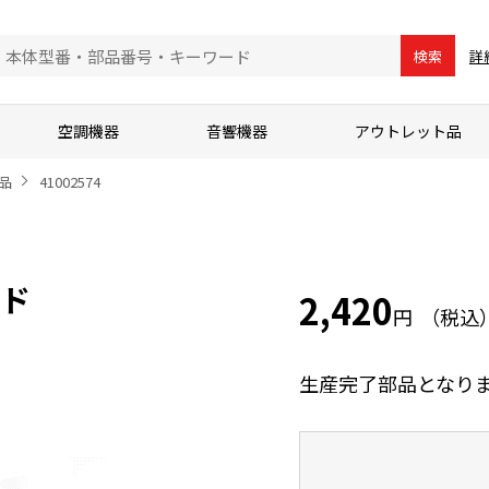
詳
検索
空調機器
音響機器
アウトレット品
品
41002574
ード
2,420
円
生産完了部品となり