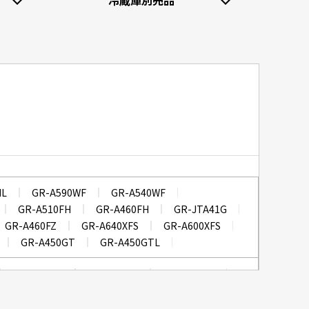
冷蔵庫別売品
HL
GR-A590WF
GR-A540WF
GR-A510FH
GR-A460FH
GR-JTA41G
GR-A460FZ
GR-A640XFS
GR-A600XFS
GR-A450GT
GR-A450GTL
GR-Y510FK
GR-Y460FK
GR-Y41GXK
GR-Y470GSH
GR-Y470GSHL
GR-Y41GH
GR-Y600FH
GR-Y550FH
GR-Y510FH