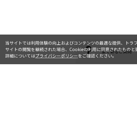
2005年
2004年
当サイトでは利用体験の向上およびコンテンツの最適な提供、トラフィ
サイトの閲覧を継続された場合、Cookieの利用に同意されたものと
よくあるご質問
詳細については
プライバシーポリシー
をご確認ください。
2003年
2002年
2001年
2000年
1999年