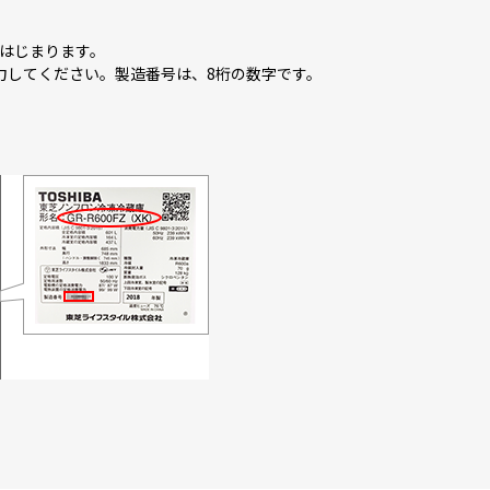
R-Y500GTM
GR-Y500GTML
GR-Y450GTM
GR-Y450GTL
らはじまります。
入力してください。製造番号は、8桁の数字です。
L
GR-W600FK
GR-W550FK
GR-W510FK
S
GR-W600FH
GR-W550FH
ML
GR-W450GTM
GR-W450GTML
GR-W460FZ
GR-W500GT
GR-W500GTL
S
GR-W510FZS
GR-V510FK
GR-V460FK
GR-W470GZ
GR-V450GTL
GR-V41GH
GR-V41GHL
GR-V600FZS
GR-V550FZS
GR-V510FZS
GR-U600FK
GR-U550FK
GR-U510FK
GR-U41GXHL
GR-U600FH
GR-U550FH
GR-U460FZ
GR-U500GZ
GR-U500GZL