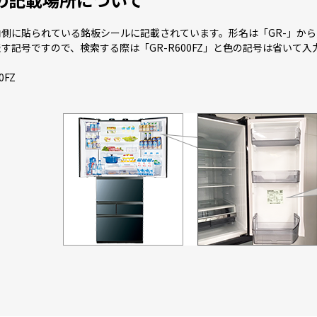
GR-Y460FH
GR-Y550FZ
GR-Y510FZ
GR-Y460FZ
G
GR-Y450GTML
GR-Y500GT
GR-Y500GTL
GR-Y450GT
側に貼られている銘板シールに記載されています。形名は「GR-」か
す記号ですので、検索する際は「GR-R600FZ」と色の記号は省いて
GR-W41GK
GR-W41GKL
GR-W470GSK
GR-W470GSK
0FZ
GR-W460FK
GR-JW55TCS
GR-JW51TCS
GR-JW46TC
GR-W510FH
GR-W460FH
GR-W500GTM
GR-W500GT
GR-W41GH
GR-W41GHL
GR-W550FZ
GR-W510FZ
GR-W450GT
GR-W450GTL
GR-W600FZS
GR-W550FZ
GR-V41GK
GR-V41GKL
GR-V600FK
GR-V550FK
GR-W470GZL
GR-V500GT
GR-V500GTL
GR-V450GT
GR-V600FH
GR-V550FH
GR-V510FH
GR-V460FH
GR-V600FZ
GR-V550FZ
GR-V510FZ
GR-V470GZ
GR-V470GZL
GR-U41GK
GR-U41GKL
GR-U460FK
GR-U600FZS
GR-U510FZS
GR-U41GXH
GR-U510FH
GR-U460FH
GR-U550FZ
GR-U510FZ
GR-U470GZ
GR-U470GZL