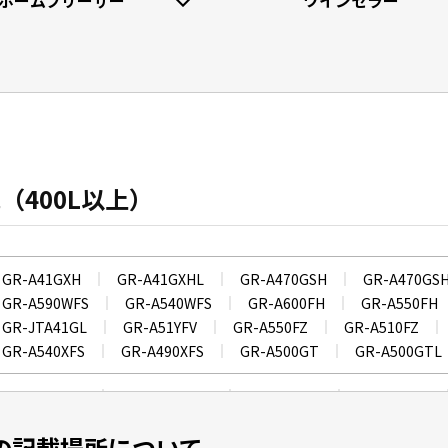
ホームフリーザー
ワインセラー
（400L以上）
GR-A41GXH
GR-A41GXHL
GR-A470GSH
GR-A470GS
GR-A590WFS
GR-A540WFS
GR-A600FH
GR-A550FH
GR-JTA41GL
GR-A51YFV
GR-A550FZ
GR-A510FZ
GR-A540XFS
GR-A490XFS
GR-A500GT
GR-A500GTL
GR-Y470GSK
GR-Y470GSKL
GR-Y600FK
GR-Y550FK
GR-Y41GXKL
GR-JY55TCS
GR-JY51TCS
GR-JY46TCS
の記載場所について
GR-Y41GHL
GR-Y640XFS
GR-Y600XFS
GR-Y540XFS