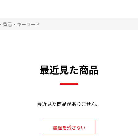
GR-T41GXK
GR-T41GXKL
GR-T600FK
GR-T550FK
GR-T41GXHL
GR-T550FH
GR-T510FH
GR-T460FH
GR-T460FZ
GR-T500GZ
GR-T500GZL
GR-T470GZ
GR-S41GXV
GR-S41GXVL
GR-S550FK
GR-S510FK
GR-S460FH
GR-S600FZ
GR-S550FZ
GR-S510FZ
GR-S470GZ
GR-S470GZL
GR-R510FK
GR-R460FK
GR-R41G
GR-R41GL
G
最近見た商品
GR-R41GBKL
GR-410GS
GR-410GSL
GR-R41GXV
GR-R500GW
GR-R500GWL
GR-R510FH
GR-R460FH
GR-R460FZ
GR-R470GW
GR-R470GWL
GR-P41GXV
GR-P41GXVL
GR-P41G
GR-P41GL
G
最近見た商品がありません。
GR-P41GKL
GR-P600FW
GR-P550FW
GR-P510FW
GR-P460FD
GR-519FD
GR-469FD
GR-M50FX
GR
GR-M41GXV
GR-M41GXVL
GR-M41G
GR-M41GL
履歴を残さない
GR-468FCS
GR-M600FWX
GR-M550FWX
GR-M510FW