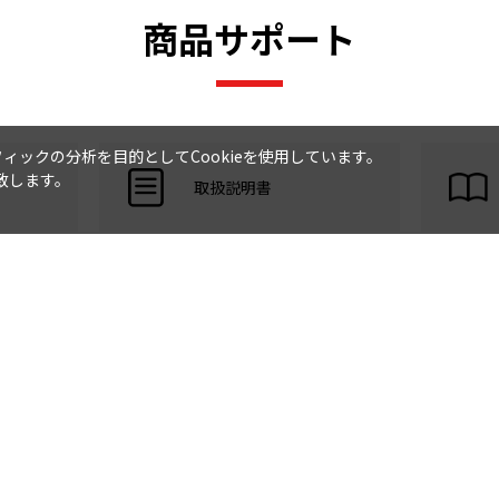
GR-W45GB
GR-40GB
GR-W45FB
GR-W42FB
GR
商品サポート
GR-W46FA
GR-W41FA
GR-42NA
GR-NF467G
GR-NF417G
GR-NF417V7
GR-NF467V7
GR-NF425KS
GR-NF465YGA
GR-NF416CF
GR-NF416
GR-NF466YFA
GR-NF416F
GR-NF466F
GR-NF425N
ックの分析を目的としてCookieを使用しています。
致します。
取扱説明書
GR-NF465YG
GR-NF415YG
GR-NF415V6
GR-NF465V6
GR-NF474YK
GR-NF505CK
GR-NF475CK
GR-NF425C
GR-K42P
GR-424BK
GR-NF504CK
GR-424MA1
G
GR-NF424K
GR-NF424V5
GR-463IT
GR-S42K
GR
GR-423DE
GR-423KV
GR-423MK
GR-473DE
GR-
GR-472KV
GR-472K
GR-EX471K
GR-421KB
GR-421KD
GR-421KV
GR-471KB
GR-