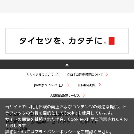
リサイクルについて
クロネコ延長保証について
protegerについて
有料輸送地域
大型商品設置サービス
当サイトでは利用体験の向上およびコンテンツの最適な提供、ト
ラフィックの分析を目的としてCookieを使用しています。
企業情報
利用規約
個人情報保護方針
サイトの閲覧を継続された場合、Cookieの利用に同意されたもの
特定商取引法・古物営業法に基づく表示
ご利用ガイド
と致します。
よくある質問
詳細については
プライバシーポリシー
をご確認ください。