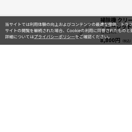
掃除機 クリー
当サイトでは利用体験の向上およびコンテンツの最適な提供、トラフィ
イニーレッド
サイトの閲覧を継続された場合、Cookieの利用に同意されたものと
41452499
詳細については
プライバシーポリシー
をご確認ください。
8,800円