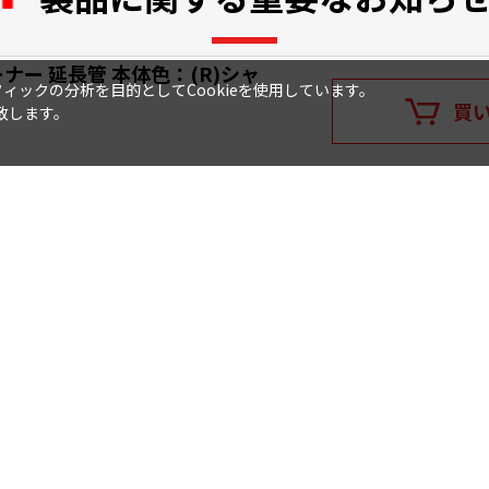
ナー 延長管 本体色：(R)シャ
ックの分析を目的としてCookieを使用しています。
買
致します。
詳しくはこちら