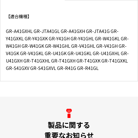
【適合機種】
GR-A41GXHL GR-JTA41GL GR-A41GXH GR-JTA41G GR-
Y41GXKL GR-Y41GXK GR-Y41GH GR-Y41GHL GR-W41GKL GR-
W41GH GR-W41GK GR-W41GHL GR-V41GHL GR-V41GH GR-
V41GK GR-V41GKL GR-U41GK GR-U41GKL GR-U41GXHL GR-
U41GXH GR-T41GXHL GR-T41GXH GR-T41GXK GR-T41GXKL
GR-S41GXV GR-S41GXVL GR-R41G GR-R41GL
製品に関する
重要なお知らせ