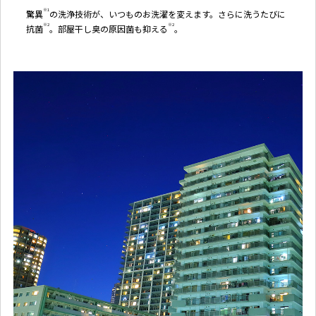
※1
驚異
の洗浄技術が、いつものお洗濯を変えます。さらに洗うたびに
※2
※2
抗菌
。部屋干し臭の原因菌も抑える
。