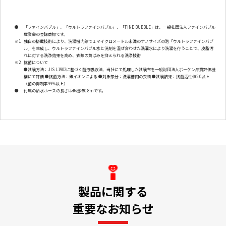
●
「ファインバブル」、「ウルトラファインバブル」、「FINE BUBBLE」は、一般社団法人ファインバブル
産業会の登録商標です。
※1
独自の搭載技術により、洗濯機内部で１マイクロメートル未満のナノサイズの泡「ウルトラファインバブ
ル」を生成し、ウルトラファインバブル水と洗剤を混ぜ合わせた洗濯水により洗濯を行うことで、皮脂汚
れに対する洗浄効果を高め、衣類の黄ばみを抑えられる洗浄技術
※2
抗菌について
●試験方法：JIS L1902に基づく菌液吸収法、当社にて処理した試験布を一般財団法人ボーケン品質評価機
構にて評価 ●抗菌方法：銀イオンによる ●対象部分：洗濯槽内の衣類 ●試験結果：抗菌活性値2.0以上
（菌の抑制率99%以上）
●
付属の給水ホースの長さは全機種0.8mです。
製品に関する
重要なお知らせ