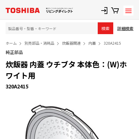
詳細検索
検索
ホーム
別売部品・消耗品
炊飯器関連
内蓋
320A2415
純正部品
炊飯器 内蓋 ウチブタ 本体色：(W)ホ
ワイト用
320A2415