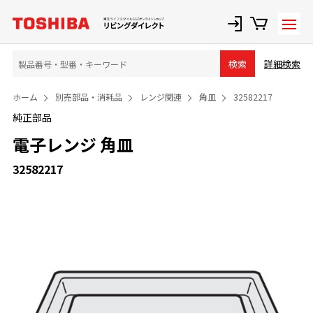
詳細検索
検索
ホーム
別売部品・消耗品
レンジ関連
角皿
32582217
純正部品
電子レンジ 角皿
32582217