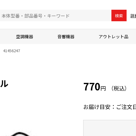
詳
検索
空調機器
音響機器
アウトレット品
41456247
ズル
770
円
お届け目安：ご注文日