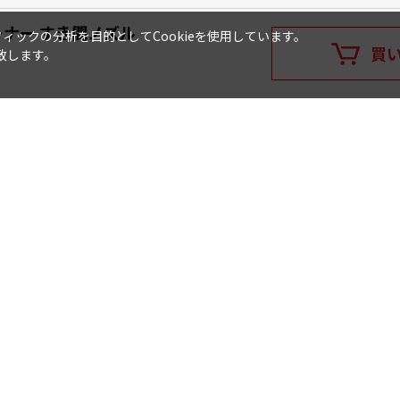
ーナー すき間ノズル
ックの分析を目的としてCookieを使用しています。
買
致します。
詳しくはこちら