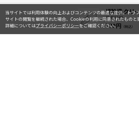
掃除機 クリ
当サイトでは利用体験の向上およびコンテンツの最適な提供、トラフィ
41456247
サイトの閲覧を継続された場合、Cookieの利用に同意されたものと
770円
詳細については
プライバシーポリシー
をご確認ください。