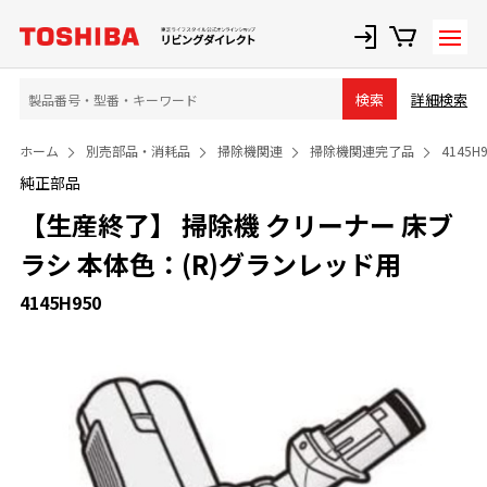
詳細検索
検索
ホーム
別売部品・消耗品
掃除機関連
掃除機関連完了品
4145H
純正部品
【生産終了】 掃除機 クリーナー 床ブ
ラシ 本体色：(R)グランレッド用
4145H950