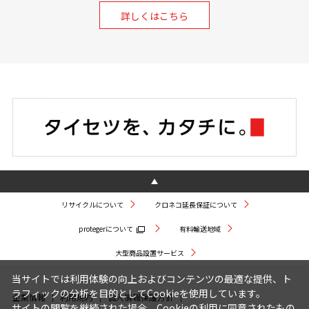
詳しくはこちら
リサイクルについて
クロネコ延長保証について
protegerについて
有料輸送地域
大型商品設置サービス
当サイトでは利用体験の向上およびコンテンツの最適な提供、ト
ラフィックの分析を目的としてCookieを使用しています。
企業情報
利用規約
個人情報保護方針
サイトの閲覧を継続された場合、Cookieの利用に同意されたもの