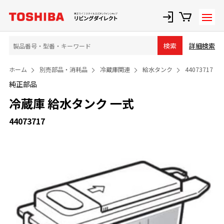
詳細検索
検索
ホーム
別売部品・消耗品
冷蔵庫関連
給水タンク
44073717
純正部品
冷蔵庫 給水タンク 一式
44073717