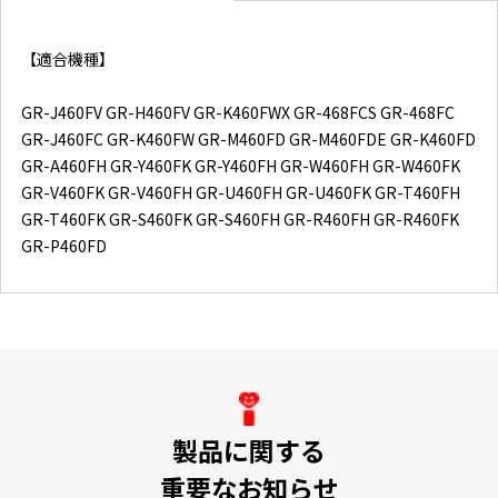
【適合機種】
GR-J460FV GR-H460FV GR-K460FWX GR-468FCS GR-468FC
GR-J460FC GR-K460FW GR-M460FD GR-M460FDE GR-K460FD
GR-A460FH GR-Y460FK GR-Y460FH GR-W460FH GR-W460FK
GR-V460FK GR-V460FH GR-U460FH GR-U460FK GR-T460FH
GR-T460FK GR-S460FK GR-S460FH GR-R460FH GR-R460FK
GR-P460FD
製品に関する
重要なお知らせ