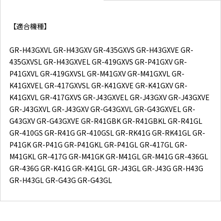
【適合機種】
GR-H43GXVL GR-H43GXV GR-435GXVS GR-H43GXVE GR-
435GXVSL GR-H43GXVEL GR-419GXVS GR-P41GXV GR-
P41GXVL GR-419GXVSL GR-M41GXV GR-M41GXVL GR-
K41GXVEL GR-417GXVSL GR-K41GXVE GR-K41GXV GR-
K41GXVL GR-417GXVS GR-J43GXVEL GR-J43GXV GR-J43GXVE
GR-J43GXVL GR-J43GXV GR-G43GXVL GR-G43GXVEL GR-
G43GXV GR-G43GXVE GR-R41GBK GR-R41GBKL GR-R41GL
GR-410GS GR-R41G GR-410GSL GR-RK41G GR-RK41GL GR-
P41GK GR-P41G GR-P41GKL GR-P41GL GR-417GL GR-
M41GKL GR-417G GR-M41GK GR-M41GL GR-M41G GR-436GL
GR-436G GR-K41G GR-K41GL GR-J43GL GR-J43G GR-H43G
GR-H43GL GR-G43G GR-G43GL