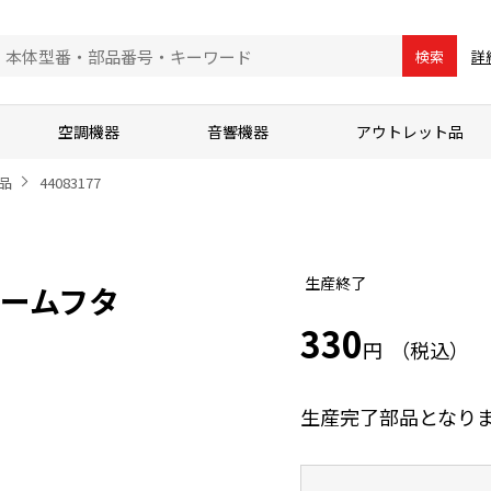
詳
検索
空調機器
音響機器
アウトレット品
品
44083177
生産終了
ルームフタ
330
円
生産完了部品となり