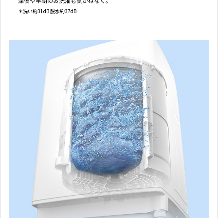
深夜や早朝のお洗濯も気がねなく。
＊洗い約31dB 脱水約37dB