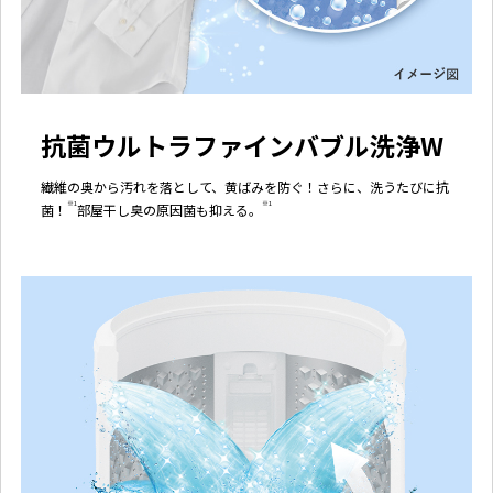
抗菌ウルトラファインバブル洗浄W
繊維の奥から汚れを落として、黄ばみを防ぐ！さらに、洗うたびに抗
※1
※1
菌！
部屋干し臭の原因菌も抑える。