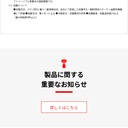
ファインバブル産業会の登録商標です。
※1
抗菌について
●試験方法：JIS L1902に基づく菌液吸収法、当社にて処理した試験布を一般財団法人ボーケン品質評価機
構にて評価 ●抗菌方法：銀イオンによる ●対象部分：洗濯槽内の衣類 ●試験結果：抗菌活性値2.0以上
（菌の抑制率99%以上）
製品に関する
重要なお知らせ
詳しくはこちら