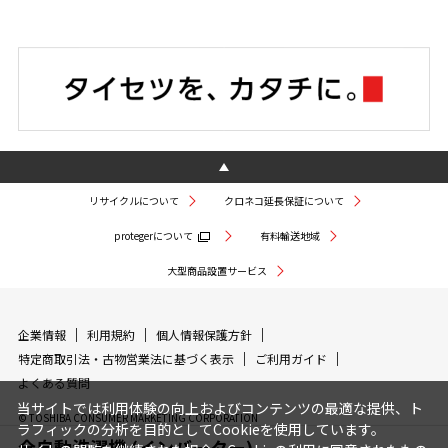
リサイクルについて
クロネコ延長保証について
protegerについて
有料輸送地域
大型商品設置サービス
企業情報
利用規約
個人情報保護方針
特定商取引法・古物営業法に基づく表示
ご利用ガイド
よくある質問
当サイトでは利用体験の向上およびコンテンツの最適な提供、ト
© TOSHIBA CONSUMER MARKETING CORPORATION
ラフィックの分析を目的としてCookieを使用しています。
全自動洗濯機 (インバーター)