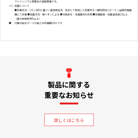
ファインバブル産業会の登録商標です。
※1
抗菌について
●試験方法：JIS L1902に基づく菌液吸収法、当社にて処理した試験布を一般財団法人ボーケン品質評価機
構にて評価 ●抗菌方法：銀イオンによる ●対象部分：洗濯槽内の衣類 ●試験結果：抗菌活性値2.0以上
（菌の抑制率99%以上）
●
付属の給水ホースの長さは全機種0.8mです
製品に関する
重要なお知らせ
詳しくはこちら