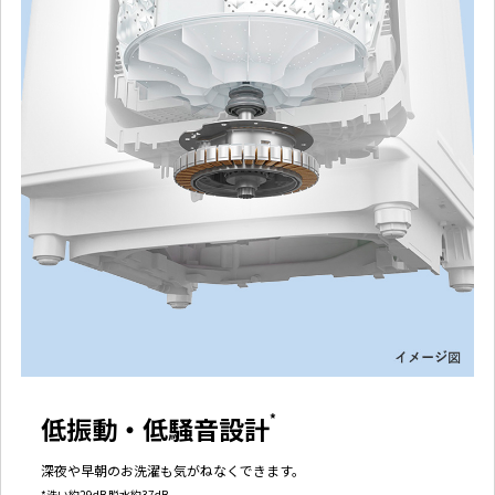
低振動・低騒音設計
*
深夜や早朝のお洗濯も気がねなくできます。
*洗い約29dB 脱水約37dB。