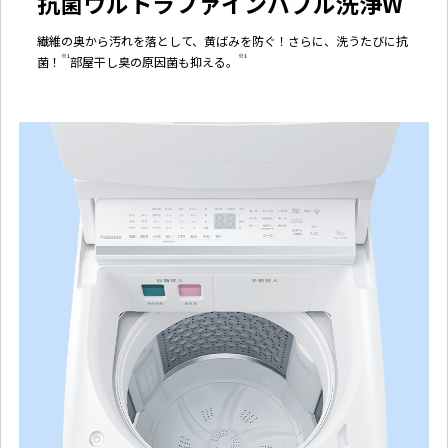
抗菌ウルトラファインバブル洗浄W
繊維の奥から汚れを落として、黄ばみを防ぐ！さらに、洗うたびに抗
※1
※1
菌！
部屋干し臭の原因菌も抑える。