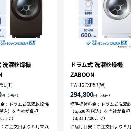
 洗濯乾燥機
ドラム式 洗濯乾燥機
N
ZABOON
5L(T)
TW-127XP5R(W)
0
294,800
円
円
料金：ドラム式洗濯乾燥機
標準据付料金：ドラム式洗濯
円 税込）を当社が負担
（6,600円 税込）を当社が負担
:00まで）
（8/31 17:00まで）
安：ご注文日より８月末以
お届け目安：ご注文日より８