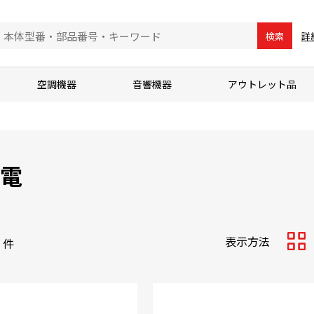
詳
検索
空調機器
音響機器
アウトレット品
電
表示方法
件
サム
ネイ
ル