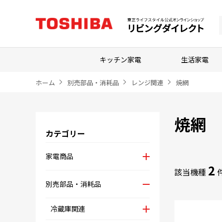
キッチン家電
生活家電
ホーム
別売部品・消耗品
レンジ関連
焼網
焼網
カテゴリー
家電商品
2
該当機種
別売部品・消耗品
冷蔵庫関連