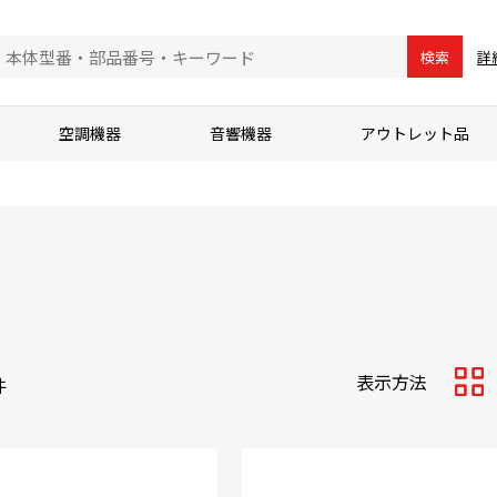
詳
検索
空調機器
音響機器
アウトレット品
表示方法
件
サム
ネイ
ル