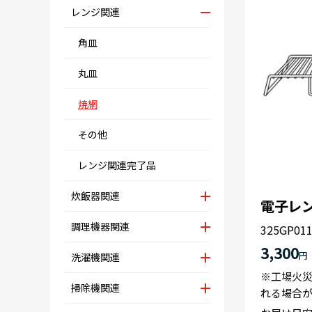
レンジ関連
角皿
丸皿
焼網
その他
レンジ関連完了品
炊飯器関連
電子レン
調理機器関連
325GP01
3,300
円
洗濯機関連
※工場火
掃除機関連
れる場合