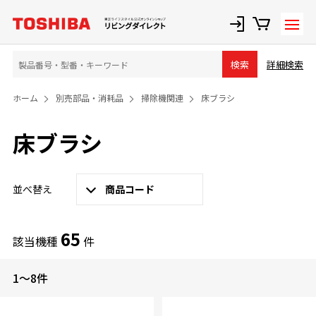
詳細検索
検索
ホーム
別売部品・消耗品
掃除機関連
床ブラシ
床ブラシ
並べ替え
商品コード
65
該当機種
件
1～8件