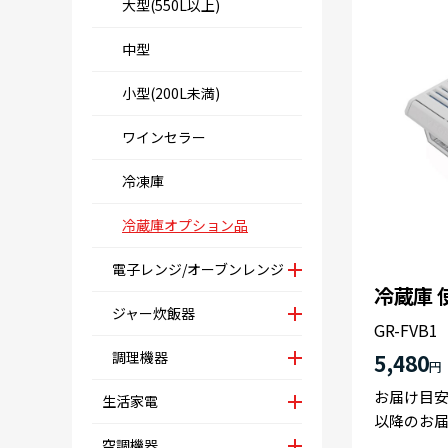
大型(550L以上)
中型
小型(200L未満)
ワインセラー
冷凍庫
冷蔵庫オプション品
電子レンジ/オーブンレンジ
冷蔵庫 
ジャー炊飯器
GR-FVB1
調理機器
5,480
円
お届け目安
生活家電
以降のお
空調機器