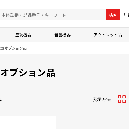
詳
検索
空調機器
音響機器
アウトレット品
蔵庫オプション品
オプション品
表示方法
件
サム
ネイ
ル