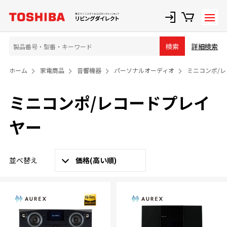
詳細検索
検索
ホーム
家電商品
音響機器
パーソナルオーディオ
ミニコンポ/
ミニコンポ/レコードプレイ
ヤー
並べ替え
価格(高い順)