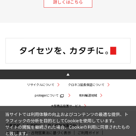
詳しくはこちら
リサイクルについて
クロネコ延長保証について
protegerについて
有料輸送地域
大型商品設置サービス
当サイトでは利用体験の向上およびコンテンツの最適な提供、ト
ラフィックの分析を目的としてCookieを使用しています。
企業情報
利用規約
個人情報保護方針
サイトの閲覧を継続された場合、Cookieの利用に同意されたもの
特定商取引法・古物営業法に基づく表示
ご利用ガイド
と致します。