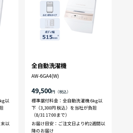
全自動洗濯機
AW-6GA4(W)
49,500
円
kg以
標準据付料金：全自動洗濯機 6kg以
担
下（3,300円 税込）を当社が負担
（8/31 17:00まで）
月末以
お届け目安：ご注文日より約2週間以
降のお届け