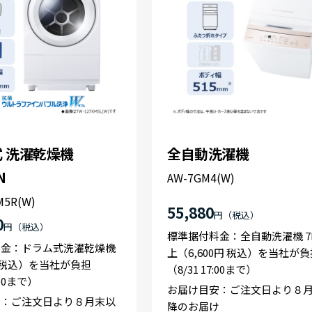
 洗濯乾燥機
全自動洗濯機
N
AW-7GM4(W)
M5R(W)
55,880
円
0
円
標準据付料金：全自動洗濯機 7
料金：ドラム式洗濯乾燥機
上（6,600円 税込）を当社が負
円 税込）を当社が負担
（8/31 17:00まで）
:00まで）
お届け目安：ご注文日より８
安：ご注文日より８月末以
降のお届け